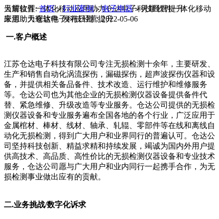
当前位置:
天耀软件一体化移动应用助力仓达电子科技经营提升
首页
行业案例
电子电器
天耀软件一体化移动
>
>
>
应用助力仓达电子科技经营提升
来源：天耀软件 发布日期：2022-05-06
一.客户概述
江苏仓达电子科技有限公司专注无损检测十余年，主要研发、
生产和销售自动化涡流探伤，漏磁探伤，超声波探伤仪器和设
备，并提供相关备品备件、技术改造、运行维护和维修服务
等。仓达公司也为其他企业的无损检测仪器设备提供备件代
替、紧急维修、升级改造等专业服务。仓达公司提供的无损检
测仪器设备和专业服务遍布全国各地的各个行业，广泛应用于
金属棺材、棒材、线材、轴承、轧辊、零部件等在线和离线自
动化无损检测，得到广大用户和业界同行的普遍认可。仓达公
司坚持科技创新、精益求精和持续发展，竭诚为国内外用户提
供高技术、高品质、高性价比的无损检测仪器设备和专业技术
服务，仓达公司愿与广大用户和业内同行一起携手合作，为无
损检测事业做出应有的贡献。
二.业务挑战/数字化诉求