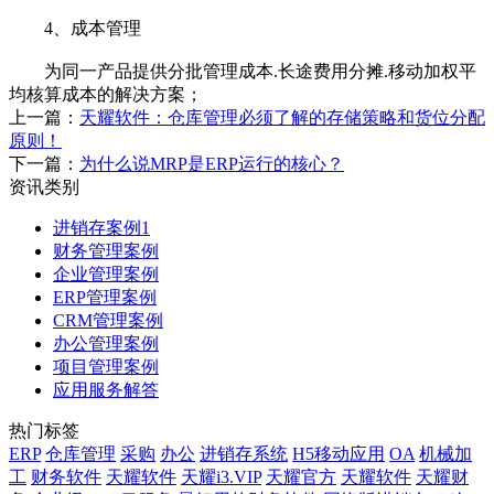
4、成本管理
为同一产品提供分批管理成本.长途费用分摊.移动加权平
均核算成本的解决方案；
上一篇：
天耀软件：仓库管理必须了解的存储策略和货位分配
原则！
下一篇：
为什么说MRP是ERP运行的核心？
资讯类别
进销存案例1
财务管理案例
企业管理案例
ERP管理案例
CRM管理案例
办公管理案例
项目管理案例
应用服务解答
热门标签
ERP
仓库管理
采购
办公
进销存系统
H5移动应用
OA
机械加
工
财务软件
天耀软件
天耀i3.VIP
天耀官方
天耀软件
天耀财