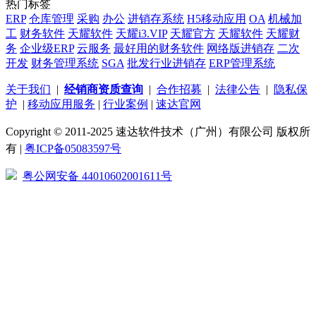
热门标签
ERP
仓库管理
采购
办公
进销存系统
H5移动应用
OA
机械加
工
财务软件
天耀软件
天耀i3.VIP
天耀官方
天耀软件
天耀财
务
企业级ERP
云服务
最好用的财务软件
网络版进销存
二次
开发
财务管理系统
SGA
批发行业进销存
ERP管理系统
关于我们
|
经销商资质查询
|
合作招募
|
法律公告
|
隐私保
护
|
移动应用服务
|
行业案例
|
速达官网
Copyright © 2011-2025 速达软件技术（广州）有限公司 版权所
有 |
粤ICP备05083597号
粤公网安备 44010602001611号