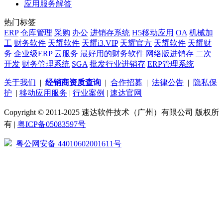
应用服务解答
热门标签
ERP
仓库管理
采购
办公
进销存系统
H5移动应用
OA
机械加
工
财务软件
天耀软件
天耀i3.VIP
天耀官方
天耀软件
天耀财
务
企业级ERP
云服务
最好用的财务软件
网络版进销存
二次
开发
财务管理系统
SGA
批发行业进销存
ERP管理系统
关于我们
|
经销商资质查询
|
合作招募
|
法律公告
|
隐私保
护
|
移动应用服务
|
行业案例
|
速达官网
Copyright © 2011-2025 速达软件技术（广州）有限公司 版权所
有 |
粤ICP备05083597号
粤公网安备 44010602001611号