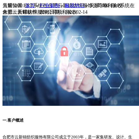
当前位置:
天耀5000 ERP系统在合肥云新锦纺织服饰公司顺利验收
首页
行业案例
服装纺织
天耀5000 ERP系统在
>
>
>
合肥云新锦纺织服饰公司顺利验收
来源：天耀软件 发布日期：2022-02-14
一.客户概述
合肥市云新锦纺织服饰有限公司成立于2003年，是一家集研发、设计、生