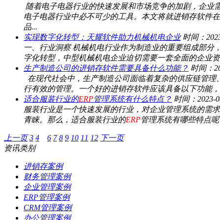
随着电子电器行业的快速发展和市场竞争的加剧，企业
电子电器行业中必不可少的工具。本文将就进销存软件在
品...
实现数字化转型：天耀软件助力机械机电企业
时间：2023-
一、行业洞察 机械机电行业作为制造业的重要组成部分
字化转型，中型机械机电企业迫切需要一套全面的企业资
生产制造公司的进销存软件需要具备什么功能？
时间：202
在现代社会中，生产制造公司面临着复杂的供应链管理
行有效的管理。一个好的进销存软件应该具备以下功能，以满
适合服装行业的
ERP
管理系统有什么特点？
时间：2023-08
服装行业是一个快速发展的行业，对企业管理系统的需求
青睐。那么，适合服装行业的
ERP
管理系统有哪些特点呢？
上一页
3
4
5
6
7
8
9
10
11
12
下一页
资讯类别
进销存案例
财务管理案例
企业管理案例
ERP管理案例
CRM管理案例
办公管理案例