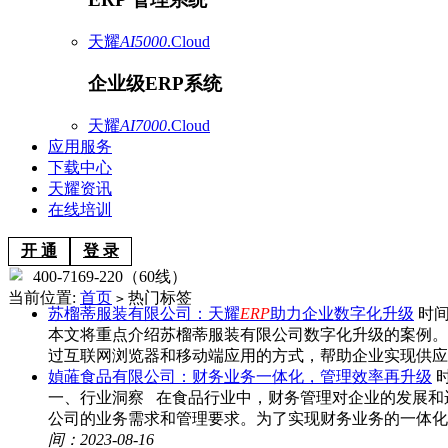
天耀
AI5000
.Cloud
企业级ERP系统
天耀
AI7000
.Cloud
应用服务
下载中心
天耀资讯
在线培训
开 通
登 录
400-7169-220（60线）
当前位置:
首页
热门标签
>
苏榴蒂服装有限公司：天耀
ERP
助力企业数字化升级
时间：
本文将重点介绍苏榴蒂服装有限公司数字化升级的案例。
过互联网浏览器和移动端应用的方式，帮助企业实现供应
媜蓶食品有限公司：财务业务一体化，管理效率再升级
时
一、行业洞察 在食品行业中，财务管理对企业的发展和
公司的业务需求和管理要求。为了实现财务业务的一体化管理，
间：2023-08-16